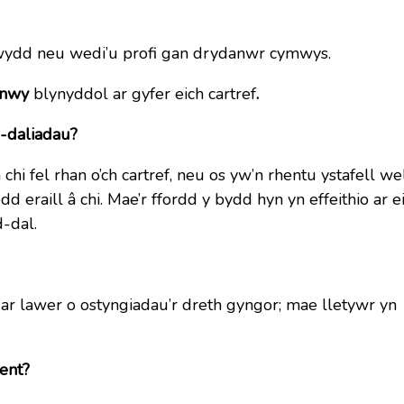
ewydd neu wedi’u profi gan drydanwr cymwys.
 nwy
blynyddol ar gyfer eich cartref
.
d-daliadau?
i fel rhan o’ch cartref, neu os yw’n rhentu ystafell we
dd eraill â chi. Mae’r ffordd y bydd hyn yn effeithio ar e
-dal.
 ar lawer o ostyngiadau’r dreth gyngor; mae lletywr yn
ent?