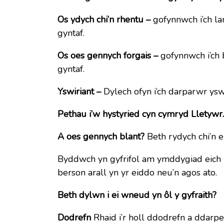
Os ydych chi’n rhentu –
gofynnwch i’ch la
gyntaf.
Os oes gennych forgais –
gofynnwch i’ch 
gyntaf.
Yswiriant –
Dylech ofyn i’ch darparwr yswi
Pethau i’w hystyried cyn cymryd Lletywr.
A oes gennych blant?
Beth rydych chi’n 
Byddwch yn gyfrifol am ymddygiad eich ll
berson arall yn yr eiddo neu’n agos ato.
Beth dylwn i ei wneud yn ôl y gyfraith?
Dodrefn
Rhaid i’r holl ddodrefn a ddarpe