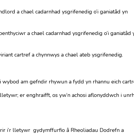
ndlord a chael cadarnhad ysgrifenedig o’i ganiatâd yn
benthyciwr a chael cadarnhad ysgrifenedig o’i ganiatâd 
riant cartref a chynnwys a chael ateb ysgrifenedig.
ei wybod am gefndir rhywun a fydd yn rhannu eich cartr
etywr; er enghraifft, os yw’n achosi aflonyddwch i un
rir i’r lletywr gydymffurfio â Rheoliadau Dodrefn a