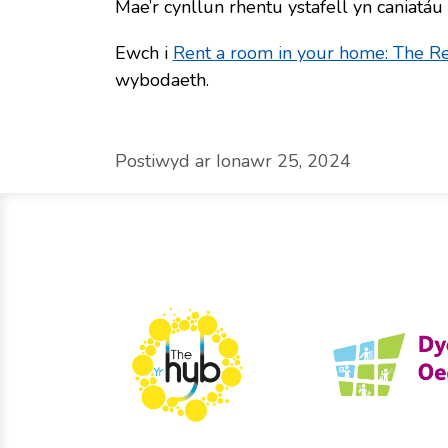
Mae’r cynllun rhentu ystafell yn caniatáu 
Ewch i
Rent a room in your home: The 
wybodaeth.
Postiwyd ar Ionawr 25, 2024