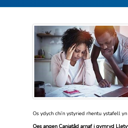
Os ydych chi’n ystyried rhentu ystafell yn
Oes angen Caniatâd arnaf i gymryd Llet