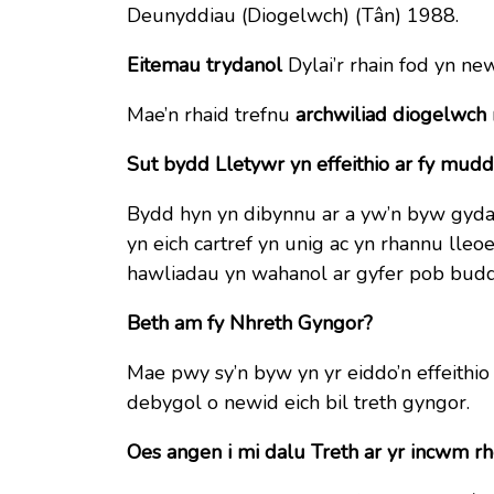
Deunyddiau (Diogelwch) (Tân) 1988.
Eitemau trydanol
Dylai’r rhain fod yn n
Mae’n rhaid trefnu
archwiliad diogelwch
Sut bydd Lletywr yn effeithio ar fy mud
Bydd hyn yn dibynnu ar a yw’n byw gyda ch
yn eich cartref yn unig ac yn rhannu lleoe
hawliadau yn wahanol ar gyfer pob budd
Beth am fy Nhreth Gyngor?
Mae pwy sy’n byw yn yr eiddo’n effeithio
debygol o newid eich bil treth gyngor.
Oes angen i mi dalu Treth ar yr incwm rh