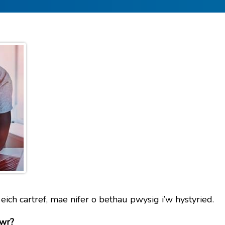
 eich cartref, mae nifer o bethau pwysig i’w hystyried.
ywr?