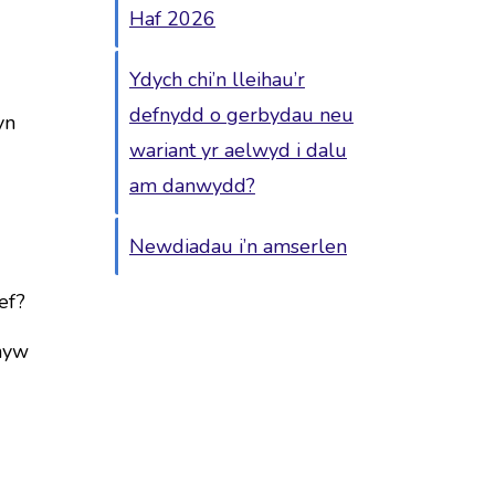
Haf 2026
Ydych chi’n lleihau’r
defnydd o gerbydau neu
yn
wariant yr aelwyd i dalu
am danwydd?
Newdiadau i’n amserlen
ef?
rhyw