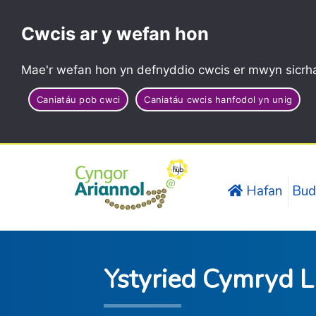
Cwcis ar y wefan hon
Mae'r wefan hon yn defnyddio cwcis er mwyn sicrha
Caniatáu pob cwci
Caniatáu cwcis hanfodol yn unig
Hafan
Bud
Ystyried Cymryd L