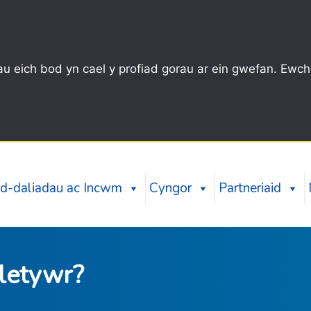
u eich bod yn cael y profiad gorau ar ein gwefan. Ewch
d-daliadau ac Incwm
Cyngor
Partneriaid
letywr?