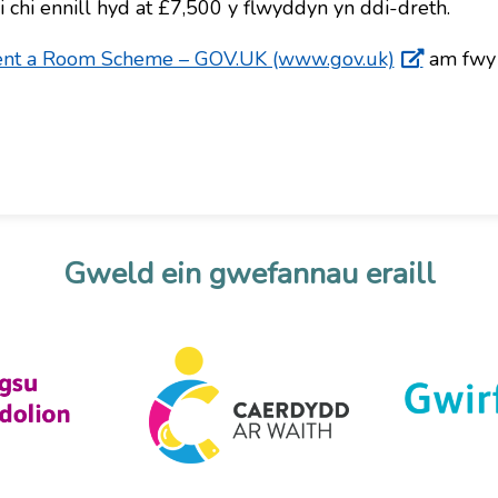
i chi ennill hyd at £7,500 y flwyddyn yn ddi-dreth.
Rent a Room Scheme – GOV.UK (www.gov.uk)
am fwy
Gweld ein gwefannau eraill