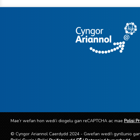
Mae’r wefan hon wedi’i diogelu gan reCAPTCHA ac mae
Polisi P
© Cyngor Ariannol Caerdydd 2024 - Gwefan wedi'i gynllunio g