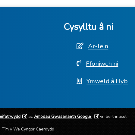
Cysylltu â ni
Ar-lein
Ffoniwch ni
Ymweld â Hyb
reifatrwydd
ac
Amodau Gwasanaeth Google
yn berthnasol.
an Tȋm y We Cyngor Caerdydd