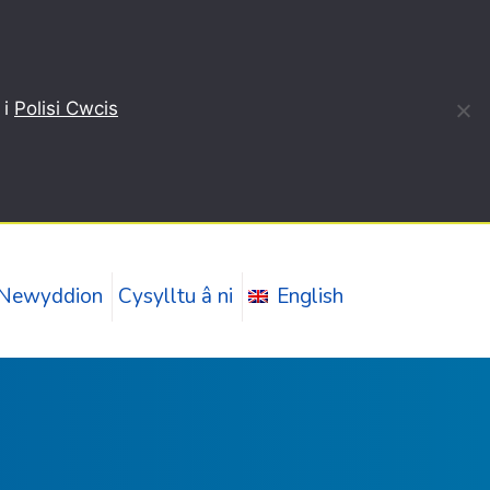
 i
Polisi Cwcis
Newyddion
Cysylltu â ni
English