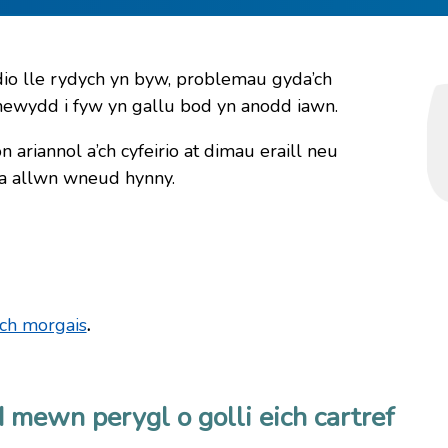
o lle rydych yn byw, problemau gyda’ch
 newydd i fyw yn gallu bod yn anodd iawn.
 ariannol a’ch cyfeirio at dimau eraill neu
na allwn wneud hynny.
’ch morgais
.
 mewn perygl o golli eich cartref