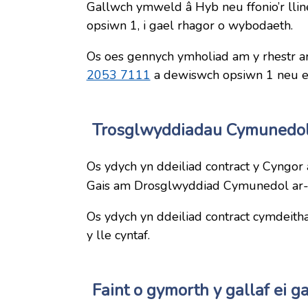
Gallwch ymweld â Hyb neu ffonio’r llin
opsiwn 1, i gael rhagor o wybodaeth.
Os oes gennych ymholiad am y rhestr aro
2053 7111
a dewiswch opsiwn 1 neu 
Trosglwyddiadau Cymunedo
Os ydych yn ddeiliad contract y Cyngor
Gais am Drosglwyddiad Cymunedol ar-
Os ydych yn ddeiliad contract cymdeitha
y lle cyntaf.
Faint o gymorth y gallaf ei ga