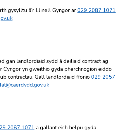
th gysylltu â’r Llinell Gyngor ar
029 2087 1071
ov.uk
 gan landlordiaid sydd â deiliaid contract ag
r Cyngor yn gweithio gyda pherchnogion eiddo
ub contractau. Gall landlordiaid ffonio
029 2057
fat@caerdydd.gov.uk
29 2087 1071
a gallant eich helpu gyda