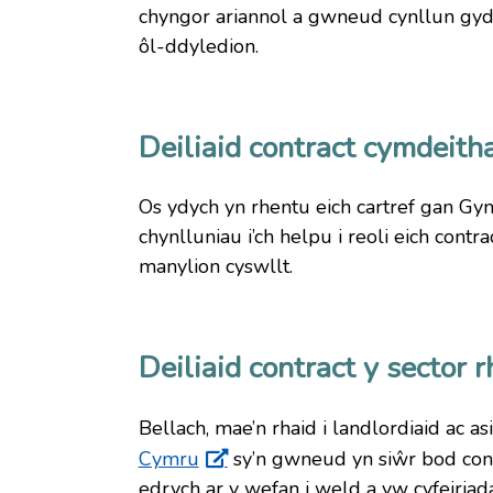
chyngor ariannol a gwneud cynllun gyda 
ôl-ddyledion.
Deiliaid contract cymdeith
Os ydych yn rhentu eich cartref gan G
chynlluniau i’ch helpu i reoli eich contr
manylion cyswllt.
Deiliaid contract y sector r
Bellach, mae’n rhaid i landlordiaid ac a
Cymru
sy’n gwneud yn siŵr bod cont
edrych ar y wefan i weld a yw cyfeiriada