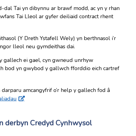
dal Tai yn dibynnu ar brawf modd, ac yn y rhan
wfans Tai Lleol ar gyfer deiliaid contract rhent
hasol (Y Dreth Ystafell Wely) yn berthnasol i’r
ngor lleol neu gymdeithas dai.
 y gallech ei gael, cyn gwneud unrhyw
h bod yn gwybod y gallwch fforddio eich cartref
 darparu amcangyfrif o’r help y gallech fod â
aliadau
 yn derbyn Credyd Cynhwysol