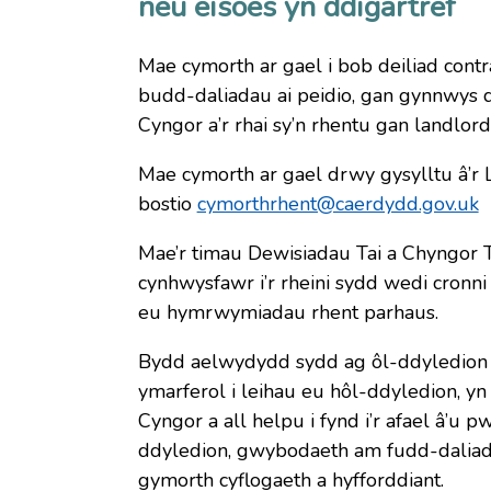
neu eisoes yn ddigartref
Mae cymorth ar gael i bob deiliad contrac
budd-daliadau ai peidio, gan gynnwys dei
Cyngor a’r rhai sy’n rhentu gan landlord 
Mae cymorth ar gael drwy gysylltu â’r 
bostio
cymorthrhent@caerdydd.gov.uk
Mae’r timau Dewisiadau Tai a Chyngor T
cynhwysfawr i’r rheini sydd wedi cronni 
eu hymrwymiadau rhent parhaus.
Bydd aelwydydd sydd ag ôl-ddyledion 
ymarferol i leihau eu hôl-ddyledion, y
Cyngor a all helpu i fynd i’r afael â’u p
ddyledion, gwybodaeth am fudd-daliadau
gymorth cyflogaeth a hyfforddiant.