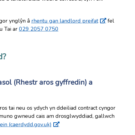
gor ynglŷn â
rhentu gan landlord preifat
fel
u Tai ar
029 2057 0750
d?
sol (Rhestr aros gyffredin) a
os tai neu os ydych yn ddeiliad contract cyngor
ymuno gwneud cais am drosglwyddiad, gallwch
lein (caerdydd.gov.uk)