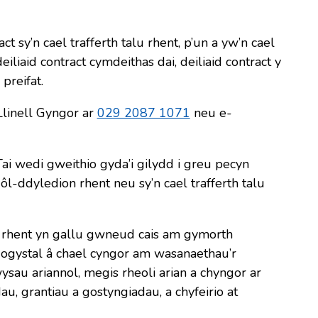
t sy’n cael trafferth talu rhent, p’un a yw’n cael
liaid contract cymdeithas dai, deiliaid contract y
preifat.
Llinell Gyngor ar
029 2087 1071
neu e-
ai wedi gweithio gyda’i gilydd i greu pecyn
ôl-ddyledion rhent neu sy’n cael trafferth talu
rhent yn gallu gwneud cais am gymorth
n ogystal â chael cyngor am wasanaethau’r
wysau ariannol, megis rheoli arian a chyngor ar
, grantiau a gostyngiadau, a chyfeirio at