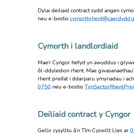
Dylai deiliaid contract sydd angen cymor
neu e-bostio
cymorthrhent@caerdydd.g
Cymorth i landlordiaid
Mae’r Cyngor hefyd yn awyddus i glywed
ôl-ddyledion rhent. Mae gwasanaethau’
rhent preifat i ddarparu ymyriadau i ach
0750
neu e-bostio
TimSectorRhentPrei
Deiliaid contract y Cyngor
Gellir cysylltu â’n Tîm Cyswllt Lles ar
0