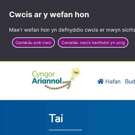
Cwcis ar y wefan hon
Mae'r wefan hon yn defnyddio cwcis er mwyn sicrha
Caniatáu pob cwci
Caniatáu cwcis hanfodol yn unig
Hafan
Bud
Tai