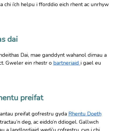
chi i’ch helpu i fforddio eich rhent ac unrhyw
as dai
ymdeithas Dai, mae ganddynt wahanol dimau a
act. Gweler ein rhestr o
bartneriaid
i gael eu
hentu preifat
siantau preifat gofrestru gyda
Rhentu Doeth
ractau’n deg, ac eiddo’n ddiogel. Gallwch
u a landlordiaid wedi’u cofrestru, cyn i chi