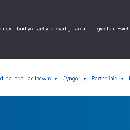
u eich bod yn cael y profiad gorau ar ein gwefan. Ewch
d-daliadau ac Incwm
Cyngor
Partneriaid