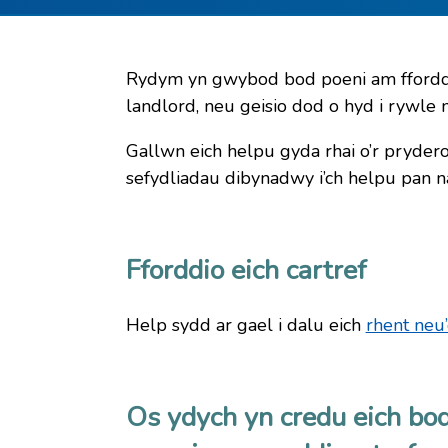
Rydym yn gwybod bod poeni am fforddi
landlord, neu geisio dod o hyd i rywle
Gallwn eich helpu gyda rhai o’r pryderon
sefydliadau dibynadwy i’ch helpu pan 
Fforddio eich cartref
Help sydd ar gael i dalu eich
rhent neu
Os ydych yn credu eich bod