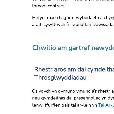
lofnodi contract.
Hefyd, mae rhagor o wybodaeth a chyn
arall, cysylltwch â’r Ganolfan Dewisiada
Chwilio am gartref newyd
Rhestr aros am dai cymdeitha
Throsglwyddiadau
Os ydych yn dymuno ymuno â’r rhestr ar
neu gymdeithas dai presennol ac yn d
lenwi ffurflen gais tai ar-lein yn
Tai Ar-