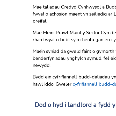
Mae taliadau Credyd Cynhwysol a Budd-
fwyaf o achosion maent yn seiliedig ar L
preifat.
Mae Meini Prawf Maint y Sector Cymdeit
rhan fwyaf o bobl sy’n rhentu gan eu cy
Mae’n syniad da gweld faint o gymorth
benderfyniadau ynghylch symud, fel eic
newydd.
Bydd ein cyfrifiannell budd-daliadau yn
hawl iddo. Gweler
cyfrifiannell budd-d
Dod o hyd i landlord a fydd