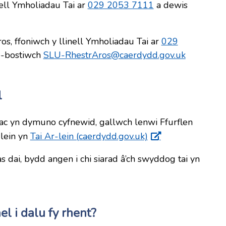
ell Ymholiadau Tai ar
029 2053 7111
a dewis
s, ffoniwch y llinell Ymholiadau Tai ar
029
e-bostiwch
SLU-RhestrAros@caerdydd.gov.uk
l
 ac yn dymuno cyfnewid, gallwch lenwi Ffurflen
lein yn
Tai Ar-lein (caerdydd.gov.uk)
s dai, bydd angen i chi siarad â’ch swyddog tai yn
el i dalu fy rhent?