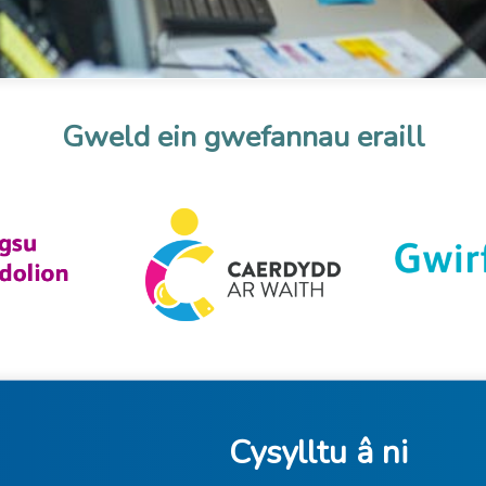
Gweld ein gwefannau eraill
Cysylltu â ni