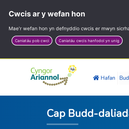
Cwcis ar y wefan hon
Mae'r wefan hon yn defnyddio cwcis er mwyn sicrha
Caniatáu pob cwci
Caniatáu cwcis hanfodol yn unig
Hafan
Bud
Cap Budd-daliad