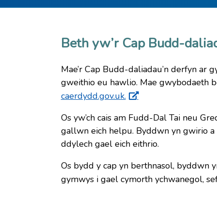
Beth yw’r Cap Budd-dalia
Mae’r Cap Budd-daliadau’n derfyn ar g
gweithio eu hawlio. Mae gwybodaeth bel
caerdydd.gov.uk.
Os yw’ch cais am Fudd-Dal Tai neu Gre
gallwn eich helpu. Byddwn yn gwirio a y
ddylech gael eich eithrio.
Os bydd y cap yn berthnasol, byddwn yn 
gymwys i gael cymorth ychwanegol, se