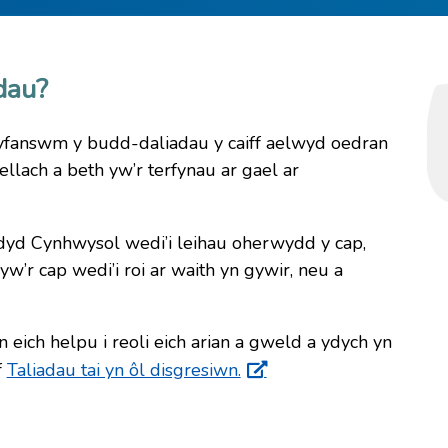
dau?
yfanswm y budd-daliadau y caiff aelwyd oedran
lach a beth yw’r terfynau ar gael ar
dyd Cynhwysol wedi’i leihau oherwydd y cap,
w’r cap wedi’i roi ar waith yn gywir, neu a
eich helpu i reoli eich arian a gweld a ydych yn
f
Taliadau tai yn ôl disgresiwn.