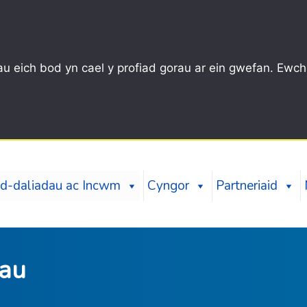
u eich bod yn cael y profiad gorau ar ein gwefan. Ewch
d-daliadau ac Incwm
Cyngor
Partneriaid
au