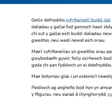
Gellir defnyddio
cyfrifiannell budd-dal
daliadau y gallai fod gennych hawl iddy
chi sut y gallai eich budd-daliadau ne
gweithio, neu wedi newid eich oriau.
Mae’r cyfrifianellau yn gweithio orau 
gwybodaeth gywir, felly sicrhewch bod
gyda chi pan fyddwch yn ei ddefnyddio.
Mae botymau glas
i yn esbonio’r
cwesti
Peidiwch ag anghofio bod hyn yn amcang
y ffigurau, neu siarad â chynghorydd,
cy