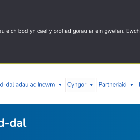
u eich bod yn cael y profiad gorau ar ein gwefan. Ewch
d-daliadau ac Incwm
Cyngor
Partneriaid
d-dal