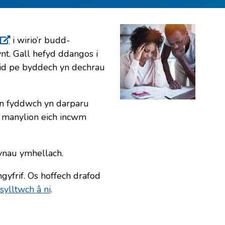
i wirio’r budd-
nt. Gall hefyd ddangos i
wid pe byddech yn dechrau
pan fyddwch yn darparu
 manylion eich incwm
ynau ymhellach.
yfrif. Os hoffech drafod
sylltwch â ni
.