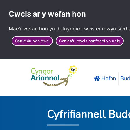
Cwcis ar y wefan hon
Mae'r wefan hon yn defnyddio cwcis er mwyn sicrha
Caniatáu pob cwci
Caniatáu cwcis hanfodol yn unig
Hafan
Bud
Cyfrifiannell Bud