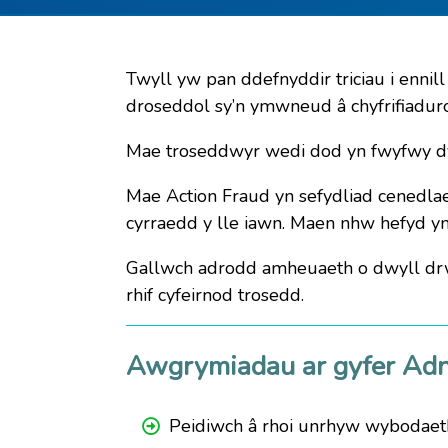
Twyll yw pan ddefnyddir triciau i ennil
droseddol sy’n ymwneud â chyfrifiadur
Mae troseddwyr wedi dod yn fwyfwy dyfe
Mae Action Fraud yn sefydliad cenedlae
cyrraedd y lle iawn. Maen nhw hefyd y
Gallwch adrodd amheuaeth o dwyll drw
rhif cyfeirnod trosedd.
Awgrymiadau ar gyfer Adn
Peidiwch â rhoi unrhyw wybodaeth b