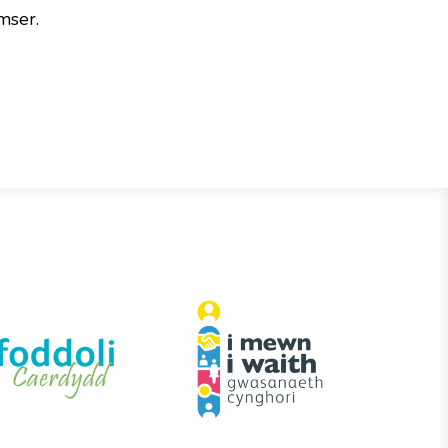
mser.