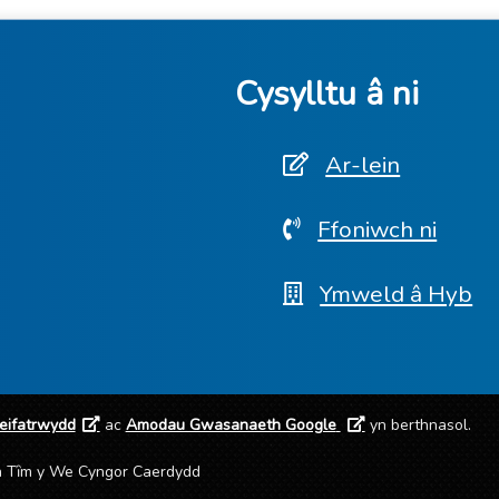
Cysylltu â ni
Ar-lein
Ffoniwch ni
Ymweld â Hyb
reifatrwydd
ac
Amodau Gwasanaeth Google
yn berthnasol.
an Tȋm y We Cyngor Caerdydd