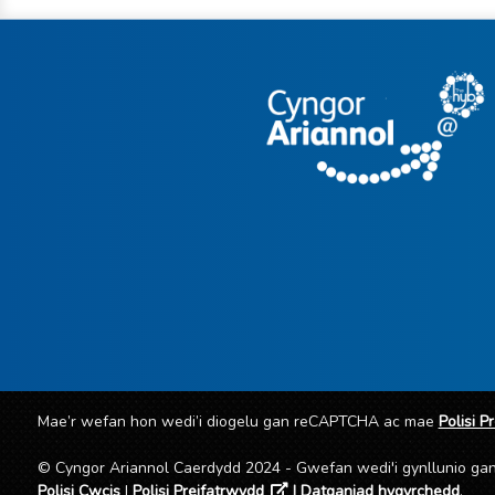
Mae’r wefan hon wedi’i diogelu gan reCAPTCHA ac mae
Polisi P
© Cyngor Ariannol Caerdydd 2024 - Gwefan wedi'i gynllunio g
Polisi Cwcis
|
Polisi Preifatrwydd
|
Datganiad hygyrchedd
.