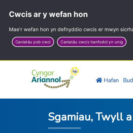
Cwcis ar y wefan hon
Mae'r wefan hon yn defnyddio cwcis er mwyn sicrha
Caniatáu pob cwci
Caniatáu cwcis hanfodol yn unig
Hafan
Bud
Sgamiau, Twyll a