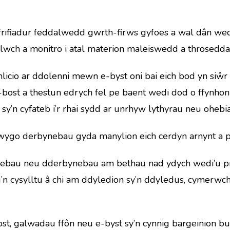
rifiadur feddalwedd gwrth-firws gyfoes a wal dân wed
gelwch a monitro i atal materion maleiswedd a throseddau
icio ar ddolenni mewn e-byst oni bai eich bod yn siŵr 
ost a thestun edrych fel pe baent wedi dod o ffynhonn
 sy’n cyfateb i’r rhai sydd ar unrhyw lythyrau neu ohe
hwygo derbynebau gyda manylion eich cerdyn arnynt a ph
fonebau neu dderbynebau am bethau nad ydych wedi’u pr
u’n cysylltu â chi am ddyledion sy’n ddyledus, cymerwc
, galwadau ffôn neu e-byst sy’n cynnig bargeinion bus