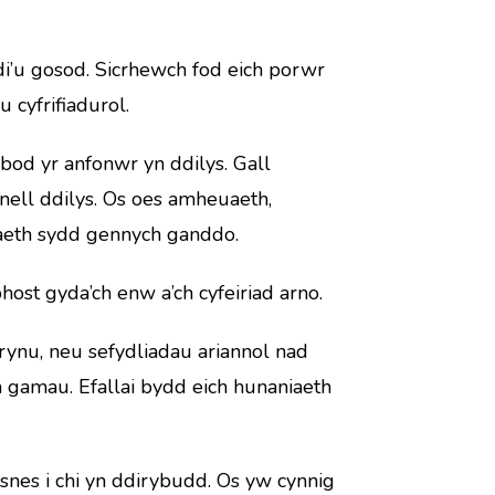
i’u gosod. Sicrhewch fod eich porwr
 cyfrifiadurol.
bod yr anfonwr yn ddilys. Gall
ell ddilys. Os oes amheuaeth,
biaeth sydd gennych ganddo.
ost gyda’ch enw a’ch cyfeiriad arno.
ynu, neu sefydliadau ariannol nad
h gamau. Efallai bydd eich hunaniaeth
nes i chi yn ddirybudd. Os yw cynnig