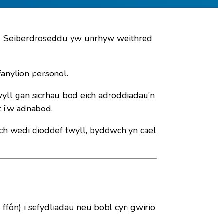
rall. Seiberdroseddu yw unrhyw weithred
anylion personol.
yll gan sicrhau bod eich adroddiadau’n
 i’w adnabod.
h wedi dioddef twyll, byddwch yn cael
ffôn) i sefydliadau neu bobl cyn gwirio