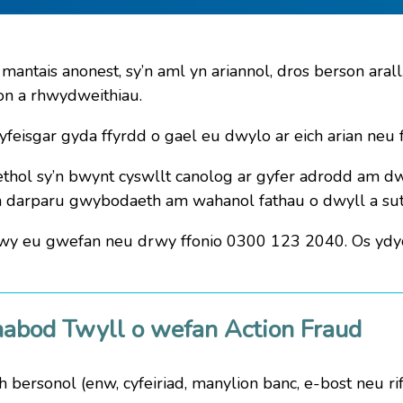
l mantais anonest, sy’n aml yn ariannol, dros berson a
on a rhwydweithiau.
isgar gyda ffyrdd o gael eu dwylo ar eich arian neu f
thol sy’n bwynt cyswllt canolog ar gyfer adrodd am dw
n darparu gwybodaeth am wahanol fathau o dwyll a sut
y eu gwefan neu drwy ffonio 0300 123 2040. Os ydyc
abod Twyll o wefan Action Fraud
ersonol (enw, cyfeiriad, manylion banc, e-bost neu rif 