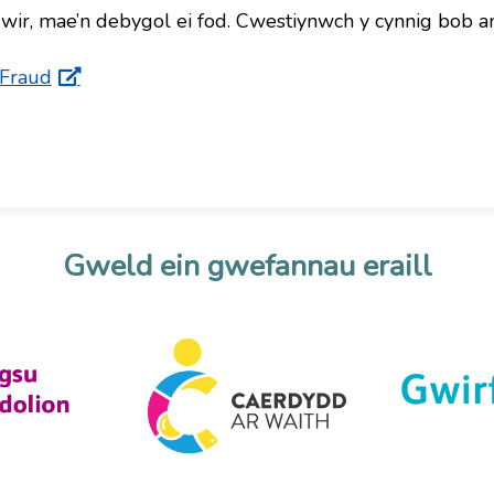
wir, mae’n debygol ei fod. Cwestiynwch y cynnig bob a
 Fraud
Gweld ein gwefannau eraill