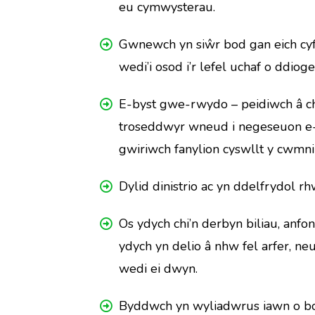
eu cymwysterau.
Gwnewch yn siŵr bod gan eich cyf
wedi’i osod i’r lefel uchaf o ddio
E-byst gwe-rwydo – peidiwch â chl
troseddwyr wneud i negeseuon e-b
gwiriwch fanylion cyswllt y cwmni
Dylid dinistrio ac yn ddelfrydol r
Os ydych chi’n derbyn biliau, an
ydych yn delio â nhw fel arfer, ne
wedi ei dwyn.
Byddwch yn wyliadwrus iawn o bost