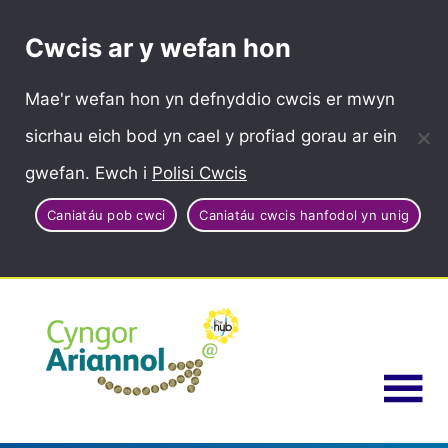
Cwcis ar y wefan hon
Mae'r wefan hon yn defnyddio cwcis er mwyn
sicrhau eich bod yn cael y profiad gorau ar ein
gwefan. Ewch i
Polisi Cwcis
Caniatáu pob cwci
Caniatáu cwcis hanfodol yn unig