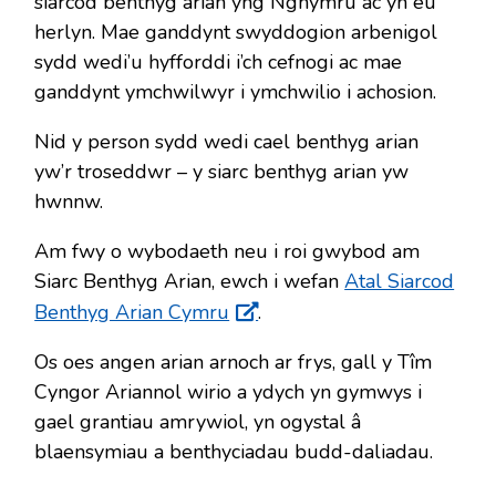
siarcod benthyg arian yng Nghymru ac yn eu
herlyn. Mae ganddynt swyddogion arbenigol
sydd wedi’u hyfforddi i’ch cefnogi ac mae
ganddynt ymchwilwyr i ymchwilio i achosion.
Nid y person sydd wedi cael benthyg arian
yw’r troseddwr – y siarc benthyg arian yw
hwnnw.
Am fwy o wybodaeth neu i roi gwybod am
Siarc Benthyg Arian, ewch i wefan
Atal Siarcod
Benthyg Arian Cymru
.
Os oes angen arian arnoch ar frys, gall y Tîm
Cyngor Ariannol wirio a ydych yn gymwys i
gael grantiau amrywiol, yn ogystal â
blaensymiau a benthyciadau budd-daliadau.