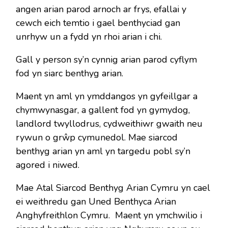
angen arian parod arnoch ar frys, efallai y
cewch eich temtio i gael benthyciad gan
unrhyw un a fydd yn rhoi arian i chi.
Gall y person sy’n cynnig arian parod cyflym
fod yn siarc benthyg arian.
Maent yn aml yn ymddangos yn gyfeillgar a
chymwynasgar, a gallent fod yn gymydog,
landlord twyllodrus, cydweithiwr gwaith neu
rywun o grŵp cymunedol. Mae siarcod
benthyg arian yn aml yn targedu pobl sy’n
agored i niwed.
Mae Atal Siarcod Benthyg Arian Cymru yn cael
ei weithredu gan Uned Benthyca Arian
Anghyfreithlon Cymru. Maent yn ymchwilio i