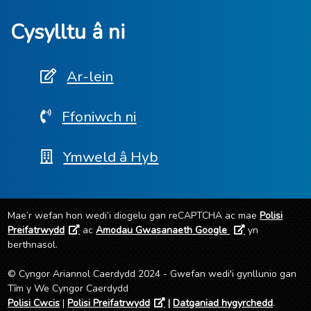
Cysylltu â ni
Ar-lein
Ffoniwch ni
Ymweld â Hyb
Mae’r wefan hon wedi’i diogelu gan reCAPTCHA ac mae
Polisi
Preifatrwydd
ac
Amodau Gwasanaeth Google
yn
berthnasol.
© Cyngor Ariannol Caerdydd 2024 - Gwefan wedi'i gynllunio gan
Tȋm y We Cyngor Caerdydd
Polisi Cwcis
|
Polisi Preifatrwydd
|
Datganiad hygyrchedd
.