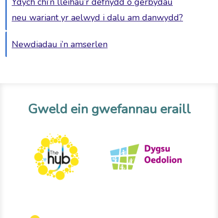
Ydych chi’n lleihau’r defnydd o gerbydau
neu wariant yr aelwyd i dalu am danwydd?
Newdiadau i’n amserlen
Gweld ein gwefannau eraill